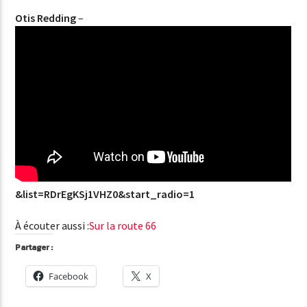
Otis Redding
–
&list=RDrEgKSj1VHZ0&start_radio=1
À écouter aussi :
Sur la route 66
Partager :
Facebook
X