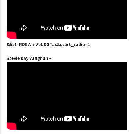
&list=RDSWmVeNSGTas&start_radio=1
Stevie Ray Vaughan
–