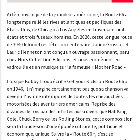
EN CE MOMENT
TITRE
Artère mythique de la grandeur américaine, la Route 66 a
ARTISTE
longtemps relié les rives atlantiques et pacifiques des
États-Unis, de Chicago à Los Angeles en traversant huit
états et trois fuseaux horaires. En 2026, cette longue route
de 3940 kilomètres fête son centenaire. Julien Grossot et
EMISSION EN COURS
Lauric Henneton ont conçu un ouvrage passionnant, paru
INTERVIEW
chez Hors Collection Editions, et nous emmènent en
11:00
12:00
vadrouille et en musique sur la fameuse « Mother Road ».
Lorsque Bobby Troup écrit « Get your Kicks on Route 66 »
en 1946, il n’imagine certainement pas que sa chanson va
devenir l’hymne intemporel de toutes les chevauchées
NSD RADIO
motorisées des aventuriers américains. Reprise des
dizaines de fois par des artistes aussi divers que Nat King
Cole, Chuck Berry ou les Rolling Stones, cette composition
sera la bande-son d’une épopée culturelle, politique et
économique, unique. Suivre la « Route 66 », c’est se