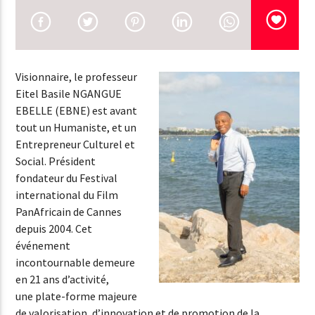
EN CE MOMENT
TITRE
ARTISTE
Visionnaire, le professeur
Eitel Basile NGANGUE
EMISSION EN COURS
EBELLE (EBNE) est avant
INTERVIEW
tout un Humaniste, et un
Entrepreneur Culturel et
11:00
12:00
Social. Président
fondateur du Festival
international du Film
PanAfricain de Cannes
NSD RADIO
depuis 2004. Cet
événement
incontournable demeure
en 21 ans d’activité,
une plate-forme majeure
de valorisation, d’innovation et de promotion de la