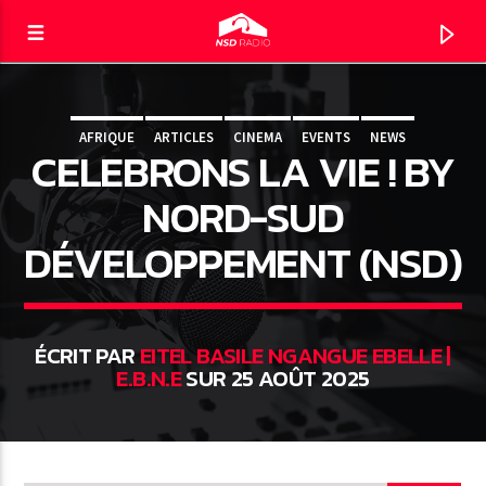
AFRIQUE
ARTICLES
CINEMA
EVENTS
NEWS
CELEBRONS LA VIE ! BY
NSD RADIO
LE DIRECT
NORD-SUD
DÉVELOPPEMENT (NSD)
ÉCRIT PAR
EITEL BASILE NGANGUE EBELLE |
E.B.N.E
SUR 25 AOÛT 2025