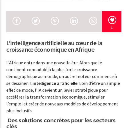
EN CE MOMENT
TITRE
ARTISTE
1
L’intelligence artificielle au cœur de la
EMISSION EN COURS
croissance économique en Afrique
NSD MUSIQUE
00:00
07:00
L’Afrique entre dans une nouvelle ère. Alors que le
continent connaît déjà la plus forte croissance
démographique au monde, un autre moteur commence à
se dessiner :
l’intelligence artificielle
. Loin d’être un simple
effet de mode, l’IA devient un levier stratégique pour
NSD RADIO
accélérer la transformation économique, stimuler
l’emploi et créer de nouveaux modèles de développement
plus inclusifs.
Des solutions concrètes pour les secteurs
clés