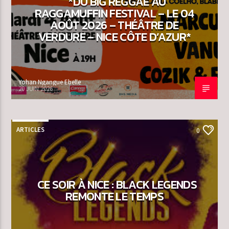
*DU BIG REGGAE AU
RAGGAMUFFIN FESTIVAL – LE 04
AOÛT 2026 – THÉÂTRE DE
VERDURE – NICE CÔTE D’AZUR*
Yohan Ngangue Ebelle
20 JUIN 2026
ARTICLES
0
CE SOIR À NICE : BLACK LEGENDS
REMONTE LE TEMPS