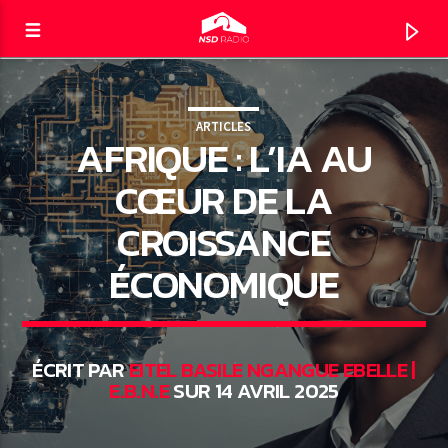
ARTICLES
AFRIQUE : L’IA AU
NSD RADIO
LE DIRECT
CŒUR DE LA
CROISSANCE
ÉCONOMIQUE
ÉCRIT PAR
EITEL BASILE NGANGUE EBELLE |
E.B.N.E
SUR 14 AVRIL 2025