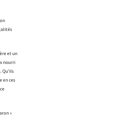
ion
galités
ère et un
x nourri
. Qu’ils
e en ces
 ce
aron »