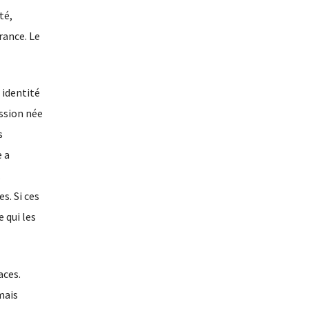
té,
rance. Le
 identité
ession née
s
 a
.
s. Si ces
 qui les
aces.
mais