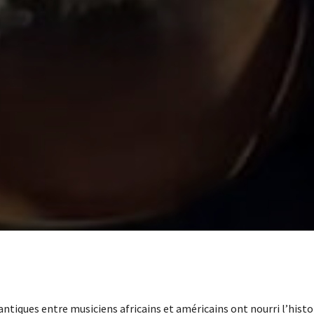
ntiques entre musiciens africains et américains ont nourri l’histo