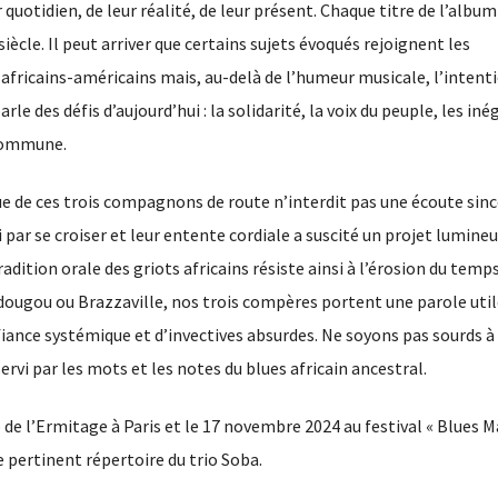
 quotidien, de leur réalité, de leur présent. Chaque titre de l’album
iècle. Il peut arriver que certains sujets évoqués rejoignent les
fricains-américains mais, au-delà de l’humeur musicale, l’intent
rle des défis d’aujourd’hui : la solidarité, la voix du peuple, les iné
 commune.
que de ces trois compagnons de route n’interdit pas une écoute sinc
par se croiser et leur entente cordiale a suscité un projet lumineu
dition orale des griots africains résiste ainsi à l’érosion du temps
ougou ou Brazzaville, nos trois compères portent une parole util
iance systémique et d’invectives absurdes. Ne soyons pas sourds à
vi par les mots et les notes du blues africain ancestral.
e l’Ermitage à Paris et le 17 novembre 2024 au festival « Blues M
e pertinent répertoire du trio Soba.