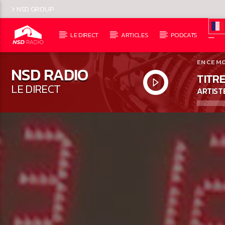
NSD GROUP
LE DIRECT
ARTICLES
PODCATS
EN CE M
NSD RADIO
TITRE
LE DIRECT
ARTIST