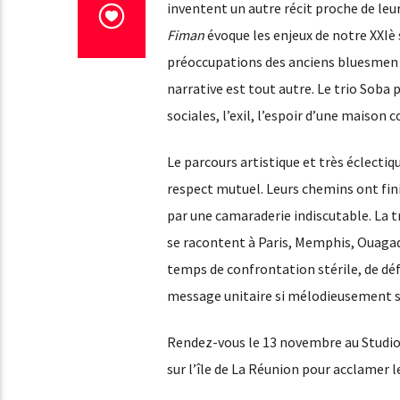
inventent un autre récit proche de leur
Fiman
évoque les enjeux de notre XXIè s
préoccupations des anciens bluesmen a
narrative est tout autre. Le trio Soba pa
sociales, l’exil, l’espoir d’une maison
Le parcours artistique et très éclecti
respect mutuel. Leurs chemins ont fini 
par une camaraderie indiscutable. La tra
se racontent à Paris, Memphis, Ouagad
temps de confrontation stérile, de déf
message unitaire si mélodieusement ser
Rendez-vous le 13 novembre au Studio d
sur l’île de La Réunion pour acclamer l