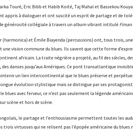
 Farka Touré, Eric Bibb et Habib Koité, Taj Mahal et Bassekou Kouya
 appris à dialoguer et ont suscité un esprit de partage et de tolé
de générosité collégiale à travers un album vibrant intitulé
Fiman
.
 (harmonica) et Émile Biayenda (percussions) ont, tous trois, une
nt une vision commune du blues. Ils savent que cette forme d’expr
ntinent africain. La traite négrière a projeté, au fil des siècles, de
 des danses jusqu’aux Amériques. Ce pont transatlantique invisible
intenir un lien intercontinental que le blues préserve et perpétue
 longue évolution stylistique mais se distingue par ses protagoniste
le blues avec ferveur, ce n’est pas seulement la légende américaine
ur scène et hors de scène.
Congolais, le partage et l’enthousiasme permettent toutes les aud
 trois virtuoses qui ne relisent pas l’épopée américaine du blues 