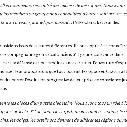
Bill et nous avons rencontré des milliers de personnes. Nous avons
ins membres du groupe nous ont quittés, d’autres sont arrivés, ce
ant au niveau spirituel que musical ».
(Mike Clark, batteur des
siciens issus de cultures différentes. Ils ont appris à se connaître
ers ce compagnonnage musical sincère. S’il y a une constante dans
 c’est la défense des patrimoines ancestraux et l’ouverture d’espri
moniser leur propos alors que tout pouvait les opposer. Chacun a f
ntendre narrer l’évolution progressive de leur prise de conscience jus
que.
sente les pièces d’un puzzle planétaire. Nous avons tous un rôle à 
’apport africain. Si l’on prend le corps humain comme symbole, le c
mains, les doigts, les orteils proviennent de différentes régions du 