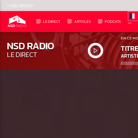
NSD GROUP
LE DIRECT
ARTICLES
PODCATS
EN CE M
NSD RADIO
TITRE
LE DIRECT
ARTIST