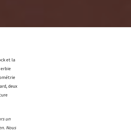
ck et la
Herbie
éométrie
ard, deux
ture
urs un
en. Nous