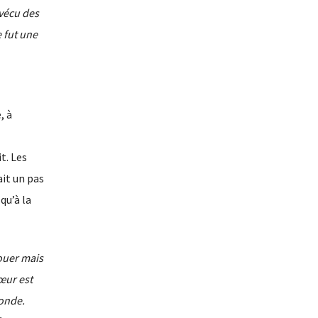
 vécu des
 fut une
, à
t. Les
ait un pas
qu’à la
jouer mais
œur est
monde.