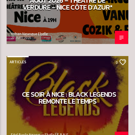
AOÛT 2026 – THÉÂTRE DE
VERDURE – NICE CÔTE D’AZUR*
Yohan Ngangue Ebelle
20 JUIN 2026
ARTICLES
0
CE SOIR À NICE : BLACK LEGENDS
REMONTE LE TEMPS
Eitel Basile Ngangue Ebelle | E.B.N.E