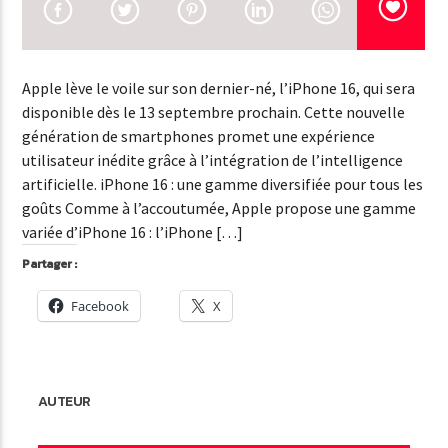
EN CE MOMENT
TITRE
ARTISTE
Apple lève le voile sur son dernier-né, l’iPhone 16, qui sera
disponible dès le 13 septembre prochain. Cette nouvelle
génération de smartphones promet une expérience
EMISSION EN COURS
utilisateur inédite grâce à l’intégration de l’intelligence
NSD MUSIQUE
artificielle. iPhone 16 : une gamme diversifiée pour tous les
00:00
07:00
goûts Comme à l’accoutumée, Apple propose une gamme
variée d’iPhone 16 : l’iPhone […]
Partager :
Facebook
X
NSD RADIO
AUTEUR