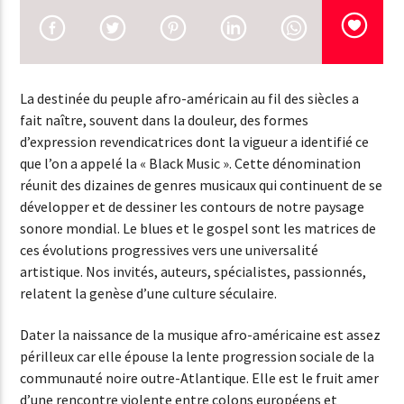
EN CE MOMENT
TITRE
ARTISTE
La destinée du peuple afro-américain au fil des siècles a
fait naître, souvent dans la douleur, des formes
EMISSION EN COURS
d’expression revendicatrices dont la vigueur a identifié ce
NSD MUSIQUE
que l’on a appelé la « Black Music ». Cette dénomination
réunit des dizaines de genres musicaux qui continuent de se
12:00
14:00
développer et de dessiner les contours de notre paysage
sonore mondial. Le blues et le gospel sont les matrices de
ces évolutions progressives vers une universalité
artistique. Nos invités, auteurs, spécialistes, passionnés,
NSD RADIO
relatent la genèse d’une culture séculaire.
Dater la naissance de la musique afro-américaine est assez
périlleux car elle épouse la lente progression sociale de la
communauté noire outre-Atlantique. Elle est le fruit amer
d’une rencontre violente entre colons européens et