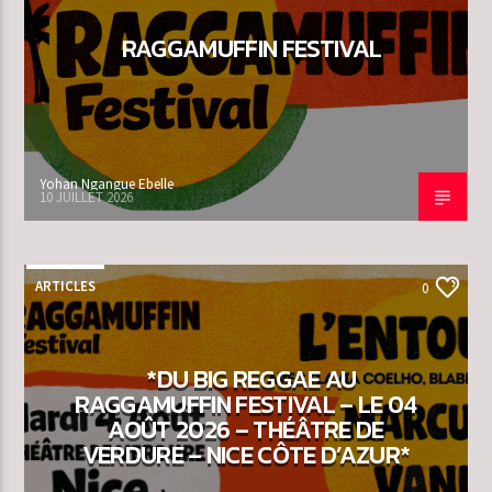
RAGGAMUFFIN FESTIVAL
Yohan Ngangue Ebelle
10 JUILLET 2026
ARTICLES
0
*DU BIG REGGAE AU
RAGGAMUFFIN FESTIVAL – LE 04
AOÛT 2026 – THÉÂTRE DE
VERDURE – NICE CÔTE D’AZUR*