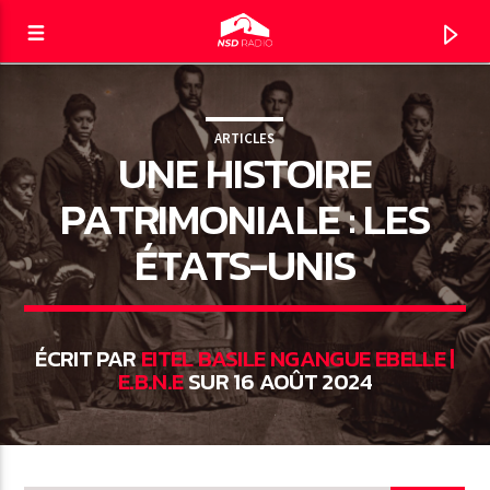
ARTICLES
UNE HISTOIRE
NSD RADIO
LE DIRECT
PATRIMONIALE : LES
ÉTATS-UNIS
ÉCRIT PAR
EITEL BASILE NGANGUE EBELLE |
E.B.N.E
SUR 16 AOÛT 2024