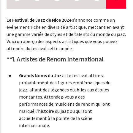
EN CE MOMENT
TITRE
ARTISTE
Le Festival de Jazz de Nice 2024
s’annonce comme un
événement riche en diversité artistique, mettant en avant
une gamme variée de styles et de talents du monde du jazz.
Voici un aperçu des aspects artistiques que vous pouvez
EMISSION EN COURS
attendre du festival cette année :
NSD MUSIQUE
**1.
Artistes de Renom International
00:00
07:00
Grands Noms du Jazz
: Le festival attirera
probablement des figures emblématiques du
jazz, allant des légendes établies aux étoiles
NSD RADIO
montantes. Attendez-vous à des
performances de musiciens de renom qui ont
marqué l’histoire du jazz ou qui sont
actuellement à la pointe de la scène
internationale.