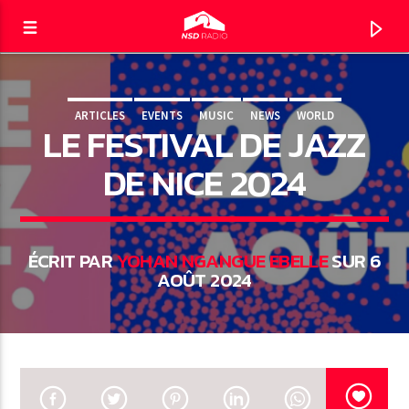
ARTICLES
EVENTS
MUSIC
NEWS
WORLD
LE FESTIVAL DE JAZZ
NSD RADIO
LE DIRECT
DE NICE 2024
ÉCRIT PAR
YOHAN NGANGUE EBELLE
SUR 6
AOÛT 2024