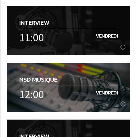
09:00
VENDREDI
INTERVIEW
Musique NON STOP
11:00
VENDREDI
En savoir plus
11:00
VENDREDI
NSD MUSIQUE
Interview
12:00
VENDREDI
En savoir plus
12:00
VENDREDI
INTERVIEW