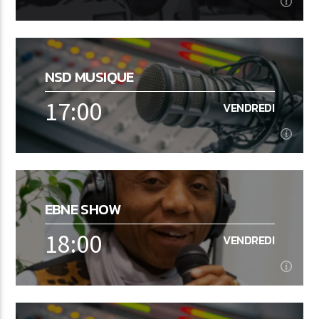
16:00
VENDREDI
NSD MUSIQUE
Interview
17:00
VENDREDI
En savoir plus
17:00
VENDREDI
EBNE SHOW
Musique NON STOP
18:00
VENDREDI
En savoir plus
18:00
VENDREDI