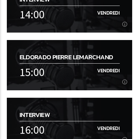
Musique NON STOP
14:00
VENDREDI
En savoir plus
14:00
VENDREDI
ELDORADO PIERRE LEMARCHAND
Interview
15:00
VENDREDI
En savoir plus
15:00
VENDREDI
INTERVIEW
[...]
16:00
VENDREDI
En savoir plus