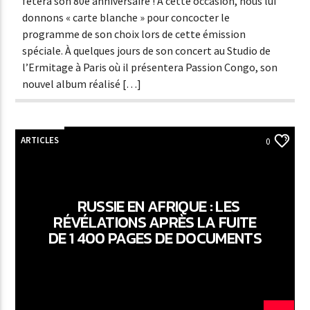
fêtera son 80è anniversaire ! À cette occasion, nous lui
donnons « carte blanche » pour concocter le
programme de son choix lors de cette émission
spéciale. À quelques jours de son concert au Studio de
l’Ermitage à Paris où il présentera Passion Congo, son
nouvel album réalisé […]
ARTICLES
0
RUSSIE EN AFRIQUE : LES
RÉVÉLATIONS APRÈS LA FUITE
DE 1 400 PAGES DE DOCUMENTS