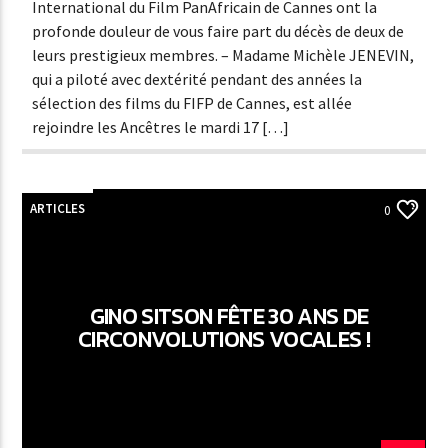
International du Film PanAfricain de Cannes ont la
profonde douleur de vous faire part du décès de deux de
leurs prestigieux membres. – Madame Michèle JENEVIN,
qui a piloté avec dextérité pendant des années la
sélection des films du FIFP de Cannes, est allée
rejoindre les Ancêtres le mardi 17 […]
ARTICLES
0
GINO SITSON FÊTE 30 ANS DE
CIRCONVOLUTIONS VOCALES !