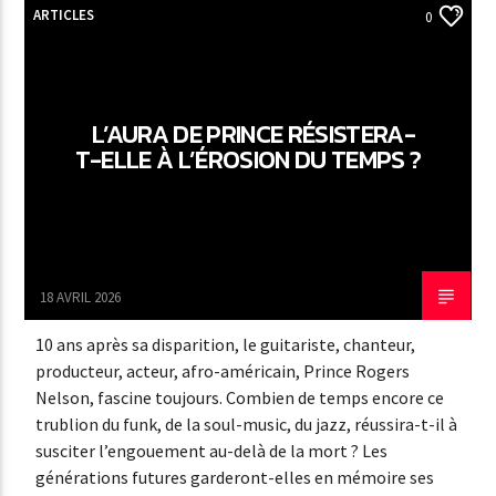
ARTICLES
0
L’AURA DE PRINCE RÉSISTERA-
T-ELLE À L’ÉROSION DU TEMPS ?
18 AVRIL 2026
10 ans après sa disparition, le guitariste, chanteur,
producteur, acteur, afro-américain, Prince Rogers
Nelson, fascine toujours. Combien de temps encore ce
trublion du funk, de la soul-music, du jazz, réussira-t-il à
susciter l’engouement au-delà de la mort ? Les
générations futures garderont-elles en mémoire ses