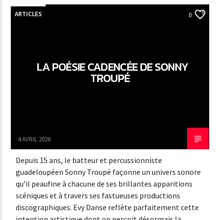
ARTICLES
0
LA POÉSIE CADENCÉE DE SONNY
TROUPÉ
4 AVRIL 2026
Depuis 15 ans, le batteur et percussionniste
guadeloupéen Sonny Troupé façonne un univers sonore
qu’il peaufine à chacune de ses brillantes apparitions
scéniques et à travers ses fastueuses productions
discographiques. Evy Danse reflète parfaitement cette
intention artistique dont on perçoit désormais la