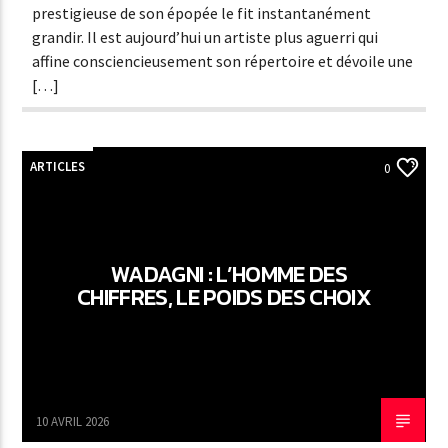
prestigieuse de son épopée le fit instantanément
grandir. Il est aujourd’hui un artiste plus aguerri qui
affine consciencieusement son répertoire et dévoile une
[…]
ARTICLES
0
WADAGNI : L’HOMME DES
CHIFFRES, LE POIDS DES CHOIX
10 AVRIL 2026