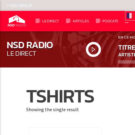
NSD GROUP
LE DIRECT
ARTICLES
PODCATS
EN CE M
NSD RADIO
TITRE
LE DIRECT
ARTIST
TSHIRTS
Showing the single result