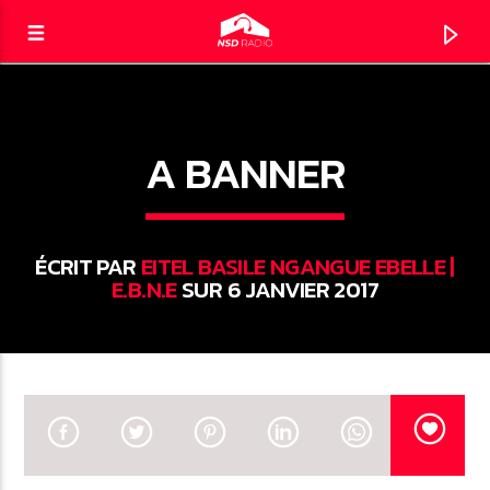
A BANNER
NSD RADIO
LE DIRECT
ÉCRIT PAR
EITEL BASILE NGANGUE EBELLE |
E.B.N.E
SUR 6 JANVIER 2017